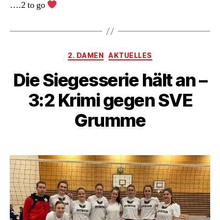
….2 to go
Kategorien
2. DAMEN
AKTUELLES
Die Siegesserie hält an –
3:2 Krimi gegen SVE
Grumme