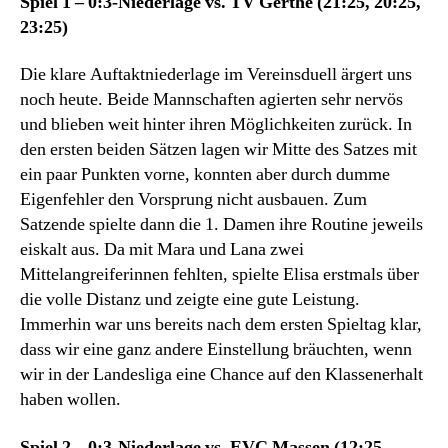
Spiel 1 – 0:3-Niederlage vs. TV Gerthe (21:25, 20:25,
23:25)
Die klare Auftaktniederlage im Vereinsduell ärgert uns
noch heute. Beide Mannschaften agierten sehr nervös
und blieben weit hinter ihren Möglichkeiten zurück. In
den ersten beiden Sätzen lagen wir Mitte des Satzes mit
ein paar Punkten vorne, konnten aber durch dumme
Eigenfehler den Vorsprung nicht ausbauen. Zum
Satzende spielte dann die 1. Damen ihre Routine jeweils
eiskalt aus. Da mit Mara und Lana zwei
Mittelangreiferinnen fehlten, spielte Elisa erstmals über
die volle Distanz und zeigte eine gute Leistung.
Immerhin war uns bereits nach dem ersten Spieltag klar,
dass wir eine ganz andere Einstellung bräuchten, wenn
wir in der Landesliga eine Chance auf den Klassenerhalt
haben wollen.
Spiel 2 – 0:3-Niederlage vs. EVC Massen (12:25,