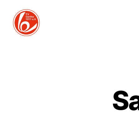
TV
Gerthe
Volleyball
S